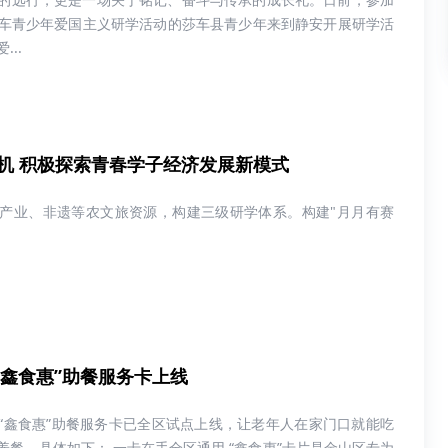
”莎车青少年爱国主义研学活动的莎车县青少年来到静安开展研学活
..
机 积极探索青春学子经济发展新模式
产业、非遗等农文旅资源，构建三级研学体系。构建"月月有赛
“鑫食惠”助餐服务卡上线
“鑫食惠”助餐服务卡已全区试点上线，让老年人在家门口就能吃
养餐，具体如下： 一卡在手全区通用 “鑫食惠”卡片是金山区专为