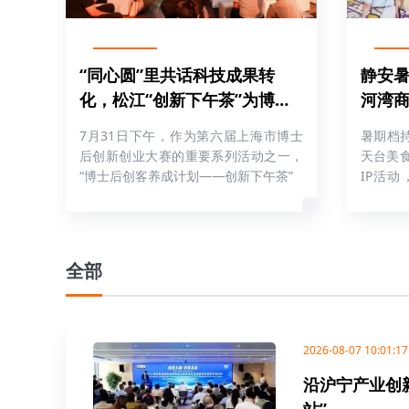
“同心圆”里共话科技成果转
静安暑
化，松江“创新下午茶”为博士
河湾
后创业搭台
夜
7月31日下午，作为第六届上海市博士
暑期档
后创新创业大赛的重要系列活动之一，
天台美
“博士后创客养成计划——创新下午茶”
IP活
群、亲
全部
2026-08-07 10:01:17
沿沪宁产业创