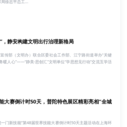
徐志平总工...
事”，静安构建文明出行治理新格局
委宣传部（文明办）联合区委社会工作部、江宁路街道举办“关键
暖人心”——“静美·思创汇”文明单位“学思想见行动”交流互学活
技能大赛倒计时50天，普陀特色展区精彩亮相“全城
锁一门新技能”第48届世界技能大赛倒计时50天主题活动在上海环