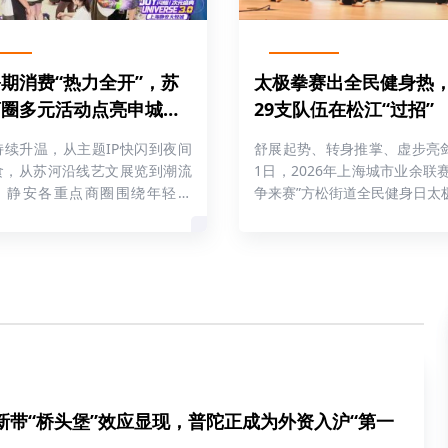
期消费“热力全开”，苏
太极拳赛出全民健身热
商圈多元活动点亮申城夏
29支队伍在松江“过招”
持续升温，从主题IP快闪到夜间
舒展起势、转身推掌、虚步亮剑
食，从苏河沿线艺文展览到潮流
1日，2026年上海城市业余联
动，静安各重点商圈围绕年轻客
争来赛”方松街道全民健身日太
新带“桥头堡”效应显现，普陀正成为外资入沪“第一