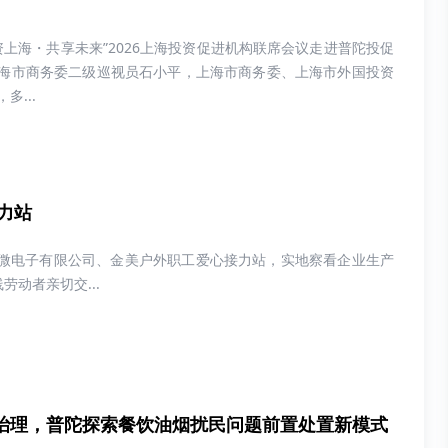
资上海・共享未来”2026上海投资促进机构联席会议走进普陀投促
海市商务委二级巡视员石小平，上海市商务委、上海市外国投资
多...
力站
强微电子有限公司、金美户外职工爱心接力站，实地察看企业生产
动者亲切交...
治理，普陀探索餐饮油烟扰民问题前置处置新模式