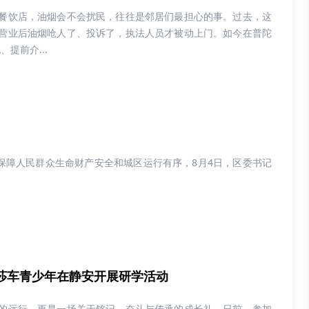
餐饮店，油烟会不会扰民，往往是邻居们最担心的事。过去，这
营业后油烟呛人了、投诉了，执法人员才被动上门。如今在普陀
提前介...
，保障人民群众生命财产安全和城区运行有序，8月4日，区委书记
莎车青少年在静安开展研学活动
的远行，更是一场关于铭记、奋斗与传承的成长礼。日前，参加